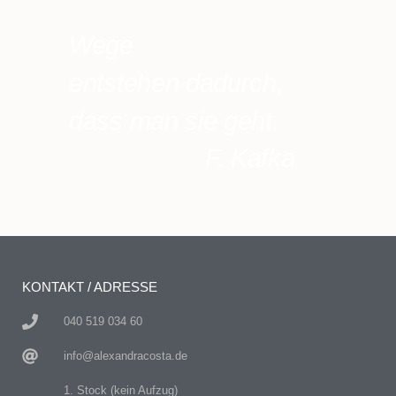
Wege
entstehen dadurch,
dass man sie geht.
F. Kafka
KONTAKT / ADRESSE
040 519 034 60
info@alexandracosta.de
1. Stock (kein Aufzug)