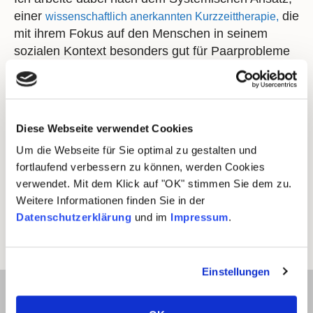
einer
die
wissenschaftlich anerkannten Kurzzeittherapie,
mit ihrem Fokus auf den Menschen in seinem
sozialen Kontext besonders gut für Paarprobleme
und Familienberatungen geeignet ist.
Ich begleite Sie auf Ihrem Weg mit
erprobten Kommunikationsstrategien
Diese Webseite verwendet Cookies
professioneller Mediation bei Vertrauensbruch
Um die Webseite für Sie optimal zu gestalten und
Erfahrung in der Sexualtherapie
fortlaufend verbessern zu können, werden Cookies
einfühlsamer Trennungsberatung
verwendet. Mit dem Klick auf "OK" stimmen Sie dem zu.
wissenschaftlich anerkannten Methoden
Weitere Informationen finden Sie in der
Datenschutzerklärung
und im
Impressum
.
Mehr erfahren
Einstellungen
Familienberatung
Probleme eines einzelnen