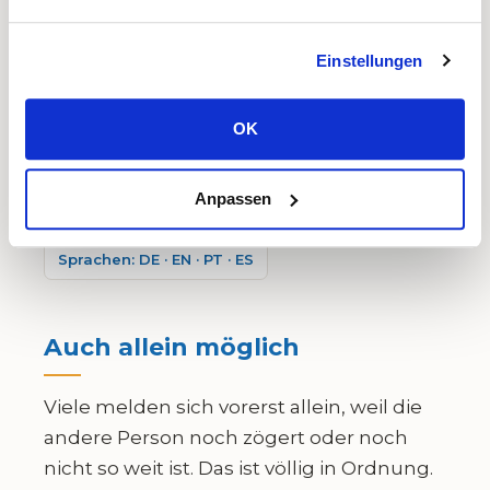
über die aktuelle Problemsituation zu
sprechen. Im Erstgespräch bekommen
Einstellungen
Sie von mir bereits viele Tipps und
Empfehlungen, um positive
Veränderungen in Gang zu setzen.
OK
Diplom-Psychologin
Praxis seit 2009
Anpassen
Systemischer Ansatz
Hamburg
Sprachen: DE · EN · PT · ES
Auch allein möglich
Viele melden sich vorerst allein, weil die
andere Person noch zögert oder noch
nicht so weit ist. Das ist völlig in Ordnung.