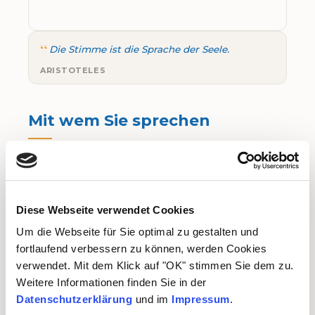
“
Die Stimme ist die Sprache der Seele.
ARISTOTELES
Mit wem Sie sprechen
Ich bin Alexandra Costa, Diplom-
Psychologin mit systemischer
Ausbildung. Seit 2009 arbeite ich in
Diese Webseite verwendet Cookies
eigener Praxis in Hamburg-Altona mit
Um die Webseite für Sie optimal zu gestalten und
Paaren und Einzelpersonen. Telefonisch
fortlaufend verbessern zu können, werden Cookies
begleite ich Paare auch im ganzen
verwendet. Mit dem Klick auf "OK" stimmen Sie dem zu.
deutschsprachigen Raum. Vielen
Weitere Informationen finden Sie in der
Menschen fällt es am Telefon oft leichter
Datenschutzerklärung
und im
Impressum
.