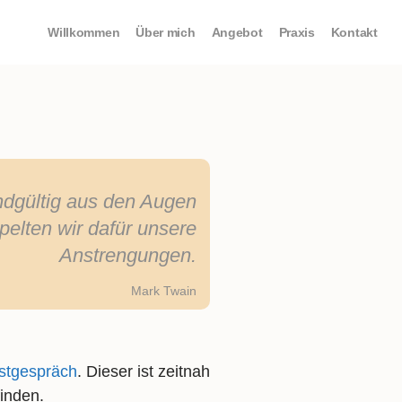
Willkommen
Über mich
Angebot
Praxis
Kontakt
ndgültig aus den Augen
pelten wir dafür unsere
Anstrengungen.
Mark Twain
stgespräch
. Dieser ist zeitnah
finden.